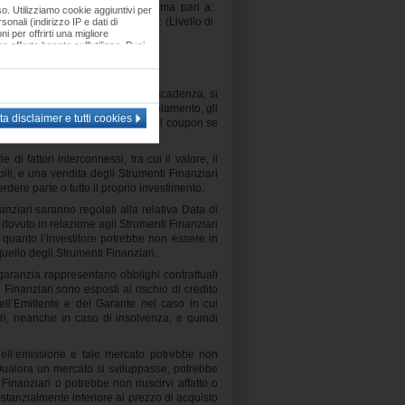
, l’investitore riceverà una somma pari a:
so. Utilizziamo cookie aggiuntivi per
stitore riceverà una somma pari a: (Livello di
onali (indirizzo IP e dati di
i per offrirti una migliore
offerte basate sull'utilizzo. Puoi
ccettare gruppi di cookie o tutti i
visi con i nostri partner, leggi la
i Strumenti Finanziari. Se, alla scadenza, si
re al suo Livello Iniziale di Regolamento, gli
’investitore potrebbe non ricevere il coupon se
 fattori interconnessi, tra cui il valore, il
bili, e una vendita degli Strumenti Finanziari
dere parte o tutto il proprio investimento.
anziari saranno regolati alla relativa Data di
dovuto in relazione agli Strumenti Finanziari
n quanto l’investitore potrebbe non essere in
quello degli Strumenti Finanziari.
i garanzia rappresentano obblighi contrattuali
Finanziari sono esposti al rischio di credito
dell’Emittente e del Garante nel caso in cui
ari, neanche in caso di insolvenza, e quindi
dell’emissione e tale mercato potrebbe non
 Qualora un mercato si sviluppasse, potrebbe
Finanziari o potrebbe non riuscirvi affatto o
ostanzialmente inferiore al prezzo di acquisto