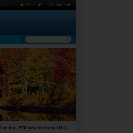
ontatto
ITALIA
ITALIANO
at Inc., STMicroelectronics N.V.,