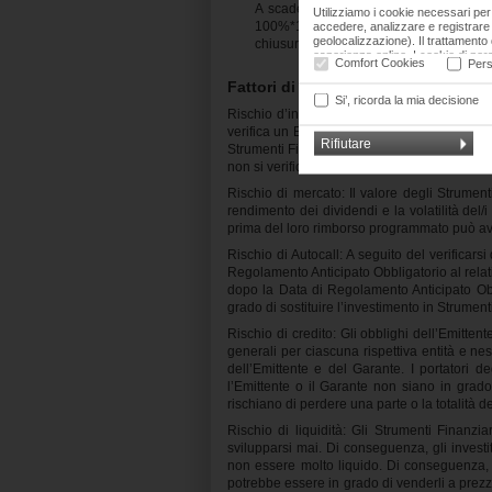
A scadenza: se il peggior sottostante 
Utilizziamo i cookie necessari per 
100%*1000 EUR. Altrimenti, se il sottosta
accedere, analizzare e registrare i
geolocalizzazione). Il trattamento d
chiusura alla data di valutazione finale 
esperienza online. I cookie di per
Comfort Cookies
Pers
liberamente dare, rifiutare o revoc
cookie facendo clic sui rispettivi 
Fattori di rischio
nostra informativa sulla privacy.
Si’, ricorda la mia decisione
Rischio d’investimento: l’investitore deve e
verifica un Evento Barriera di Regolamento ed
Rifiutare
Strumenti Finanziari potrebbero rimborsare inf
non si verifica un Evento di Barriera del Co
Rischio di mercato: Il valore degli Strument
rendimento dei dividendi e la volatilità del/
prima del loro rimborso programmato può avven
Rischio di Autocall: A seguito del verificars
Regolamento Anticipato Obbligatorio al relat
dopo la Data di Regolamento Anticipato Obbli
grado di sostituire l’investimento in Strument
Rischio di credito: Gli obblighi dell’Emitten
generali per ciascuna rispettiva entità e ne
dell’Emittente e del Garante. I portatori d
l’Emittente o il Garante non siano in grado
rischiano di perdere una parte o la totalità d
Rischio di liquidità: Gli Strumenti Finan
svilupparsi mai. Di conseguenza, gli invest
non essere molto liquido. Di conseguenza, l’
potrebbe essere in grado di venderli a prezzi