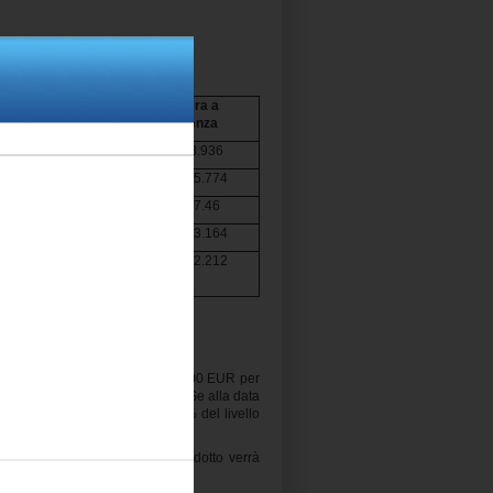
Barriera
Barriera a
Coupon
Scadenza
USD 57.092
USD 48.936
USD 123.403
USD 105.774
EUR 20.37
EUR 17.46
USD 295.358
USD 253.164
USD 375.914
USD 322.212
gior sottostante pari al 30% (300.00 EUR per
0 EUR per certificato detenuto). Se alla data
arda il Maxi Coupon e pari al 70% del livello
uddetta cedola.
a del Livello di Autocall, il prodotto verrà