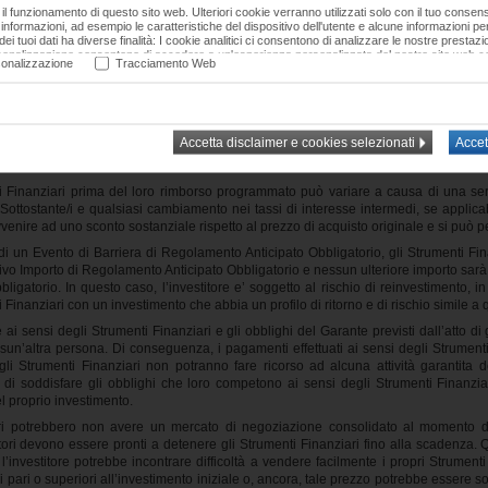
è pari o al di sopra della Barriera a Scadenza (pari a 60% del livello iniziale)
il funzionamento di questo sito web. Ulteriori cookie verranno utilizzati solo con il tuo consen
nte è al di sotto della Barriera a Scadenza (pari a 60% del livello iniziale), l’inve
nformazioni, ad esempio le caratteristiche del dispositivo dell'utente e alcune informazioni pers
ei tuoi dati ha diverse finalità: I cookie analitici ci consentono di analizzare le nostre prestazion
/ Livello Iniziale) * 1000 EUR.
sonalizzazione consentono di accedere a un'esperienza personalizzata del nostro sito web con 
onalizzazione
Tracciamento Web
are il tuo consenso in qualsiasi momento utilizzando il link in fondo a ogni pagina. È possibile a
campi sottostanti. Per maggiori informazioni su quali dati vengono raccolti e come vengono condi
ssere pronto a sostenere una perdita totale o parziale del prezzo d’acquisto degl
 il Livello di Riferimento Finale del Sottostante della Performance Finale è inferio
eriormente rispetto al livello di investimento iniziale o addirittura zero. Inoltre, l
upon.
i Finanziari prima del loro rimborso programmato può variare a causa di una serie di
i Sottostante/i e qualsiasi cambiamento nei tassi di interesse intermedi, se applica
ire ad uno sconto sostanziale rispetto al prezzo di acquisto originale e si può per
i di un Evento di Barriera di Regolamento Anticipato Obbligatorio, gli Strumenti Fin
ivo Importo di Regolamento Anticipato Obbligatorio e nessun ulteriore importo sarà 
gatorio. In questo caso, l’investitore e’ soggetto al rischio di reinvestimento, i
i Finanziari con un investimento che abbia un profilo di ritorno e di rischio simile a 
te ai sensi degli Strumenti Finanziari e gli obblighi del Garante previsti dall’atto d
ssun’altra persona. Di conseguenza, i pagamenti effettuati ai sensi degli Strumenti 
egli Strumenti Finanziari non potranno fare ricorso ad alcuna attività garantita 
 di soddisfare gli obblighi che loro competono ai sensi degli Strumenti Finanzi
el proprio investimento.
ziari potrebbero non avere un mercato di negoziazione consolidato al momento 
itori devono essere pronti a detenere gli Strumenti Finanziari fino alla scadenza.
investitore potrebbe incontrare difficoltà a vendere facilmente i propri Strumenti 
 pari o superiori all’investimento iniziale o, ancora, tale prezzo potrebbe essere s