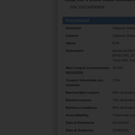
ISIN: XS2240090899
Dati principali
Emittente
Citigroup Glob
Garante
Citigroup Globa
Valuta
EUR
Sottostanti
Advanced Micro
BYND UW), STMi
TSLA UW), Zoo
Maxi coupon (osservazione
30.00%
08/12/2020)
Coupon trimestrale con
1.5%
memoria
Barriera Maxi coupon
50% del livello i
Barriera coupon
70% del livello i
Barriera a scadenza
60% del livello i
Autocallability
Trimestrale a p
Data di Emissione
22/10/2020
Data di Scadenza
15/09/2025