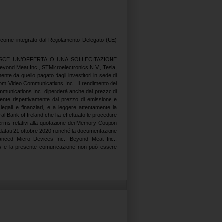
4, come integrato dal Regolamento Delegato (UE)
SCE UN’OFFERTA O UNA SOLLECITAZIONE
d Meat Inc., STMicroelectronics N.V., Tesla,
nte da quello pagato dagli investitori in sede di
om Video Communications Inc.. Il rendimento dei
mmunications Inc. dipenderà anche dal prezzo di
mente rispettivamente dal prezzo di emissione e
 legali e finanziari, e a leggere attentamente la
al Bank of Ireland che ha effettuato le procedure
nal Terms relativi alla quotazione dei Memory Coupon
 datati 21 ottobre 2020 nonché la documentazione
Advanced Micro Devices Inc., Beyond Meat Inc.,
ons e la presente comunicazione non può essere