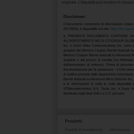
originale. L’illiquidità può incidere in misur
Disclaimer:
il Documento contenente le informazioni chiave
2017/653), è disponibile sul sito
https://fe.regx
IL PRESENTE DOCUMENTO CONTIENE UN 
ALL’INVESTIMENTO NEI DI CITIGROUP GLOBAL MA
Inc. e Zoom Video Communications Inc. sono negoz
acquisto dei Memory Coupon Barrier Autocall su
Memory Coupon Barrier Autocall su Advanced Mic
acquisto e dal prezzo di vendita (se effettuat
dall’ammontare di rimborso. Prima di procedere a
documentazione per la quotazione – il Unit Linke
di notifica previste dalle disposizioni comunitarie
Barrier Autocall su Advanced Micro Devices Inc.
e le informazioni di volta in volta disponibi
STMicroelectronics N.V., Tesla, Inc. e Zoom V
distribuita negli Stati Uniti o a U.S. persons.
Prodotti
Prodotti di investimento
Informazioni