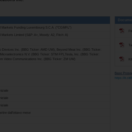
Docume
al Markets Funding Luxembourg S.C.A. ("CGMFL")
Fi
l Markets Limited (S&P: A+, Moody: A2, Fitch: A)
Ta
 Devices Inc. (BBG Ticker: AMD UW), Beyond Meat Inc. (BBG Ticker:
croelectronics N.V. (BBG Ticker: STM FP),Tesla, Inc. (BBG Ticker:
m Video Communications Inc. (BBG Ticker: ZM UW)
KI
Base Prospec
https://it.c
niziale
niziale
niziale
artire dall’ottavo mese