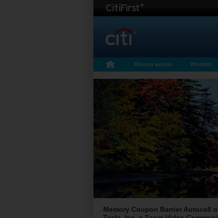
Ricerca veloce
Prodotti
Memory Coupon Barrier Autocall on
Tesla, Inc. e Zoom Video Communi