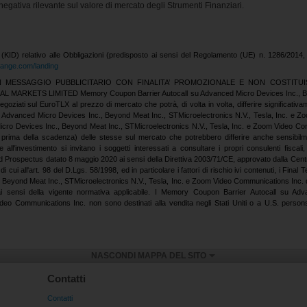
a negativa rilevante sul valore di mercato degli Strumenti Finanziari.
 (KID) relativo alle Obbligazioni (predisposto ai sensi del Regolamento (UE) n. 1286/201
change.com/landing
MESSAGGIO PUBBLICITARIO CON FINALITA’ PROMOZIONALE E NON COSTITUI
RKETS LIMITED Memory Coupon Barrier Autocall su Advanced Micro Devices Inc., Beyon
iati sul EuroTLX al prezzo di mercato che potrà, di volta in volta, differire significativame
 Advanced Micro Devices Inc., Beyond Meat Inc., STMicroelectronics N.V., Tesla, Inc. e Zo
ro Devices Inc., Beyond Meat Inc., STMicroelectronics N.V., Tesla, Inc. e Zoom Video Co
a prima della scadenza) delle stesse sul mercato che potrebbero differire anche sensibil
ll'investimento si invitano i soggetti interessati a consultare i propri consulenti fiscali,
d Prospectus datato 8 maggio 2020 ai sensi della Direttiva 2003/71/CE, approvato dalla Centr
 di cui all'art. 98 del D.Lgs. 58/1998, ed in particolare i fattori di rischio ivi contenuti, i Fi
, Beyond Meat Inc., STMicroelectronics N.V., Tesla, Inc. e Zoom Video Communications Inc.
li ai sensi della vigente normativa applicabile. I Memory Coupon Barrier Autocall su 
ideo Communications Inc. non sono destinati alla vendita negli Stati Uniti o a U.S. pers
NASCONDI MAPPA DEL SITO
Contatti
Contatti