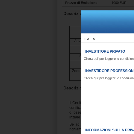
Prezzo di Emissione
1000 EUR
Descrizione Sottostante
Underlying
ITALIA
Advanced Micro Devices Inc. (BBG 
Beyond Meat Inc.(BBG Ticker:
INVESTITORE PRIVATO
STMicroelectronics N.V.(BBG Tick
Clicca qui’ per leggere le condizioni
Tesla, Inc. (BBG Ticker: TS
INVESTIRORE PROFESSION
Zoom Video Communications Inc. (BB
)
Clicca qui’ per leggere le condizioni
Descrizione del meccanismo del p
Il Certificato è caratterizzato da due 
certificato detenuto) e un Coupon trimes
di osservazione tutti i sottostanti sono
inziale per il Coupon trimestrale), le co
Se ad una qualsiasi data di osservazion
richiamato automaticamente rimborsan
INFORMAZIONI SULLA PRI