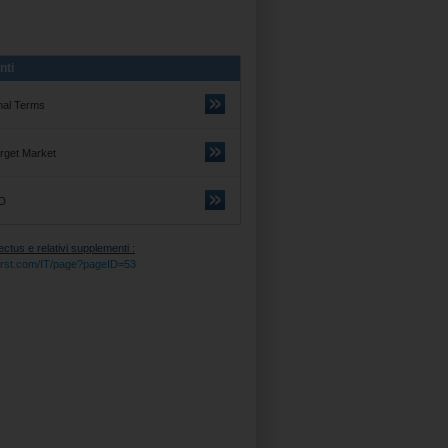
nti
nal Terms
rget Market
D
tus e relativi supplementi :
itifirst.com/IT/page?pageID=53