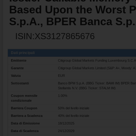
Based Upon the Worst 
S.p.A., BPER Banca S.p.A
ISIN:XS3127865676
Dati principali
Emittente
Citigroup Global Markets Funding Luxembourg S.C.
Garante
Citigroup Global Markets Limited (S&P: A+, Moody: A
Valuta
EUR
Sottostanti
Banco BPM S.p.A. (BBG Ticker: BAMI IM) BPER Banc
Stellantis N.V. (BBG Ticker: STALM IM)
Coupon mensile
1.00%
condizionale
Barriera Coupon
50% del livello iniziale
Barriera a Scadenza
40% del livello iniziale
Data di Emissione
18/12/2025
Data di Scadenza
24/12/2029