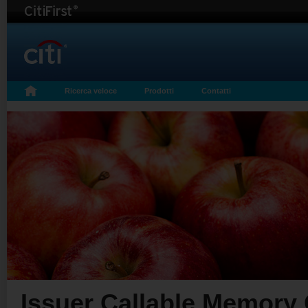
Ricerca veloce
Prodotti
Contatti
Issuer Callable Memory 