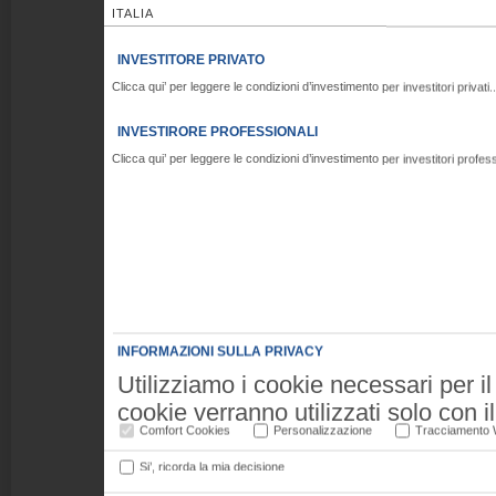
ITALIA
INVESTITORE PRIVATO
Clicca qui’ per leggere le condizioni d’investimento per investitori privati..
INVESTIRORE PROFESSIONALI
Clicca qui’ per leggere le condizioni d’investimento per investitori professi
INFORMAZIONI SULLA PRIVACY
Utilizziamo i cookie necessari per i
cookie verranno utilizzati solo con 
Comfort Cookies
Personalizzazione
Tracciamento
per accedere, analizzare e registrar
del dispositivo dell'utente e alcune 
Si’, ricorda la mia decisione