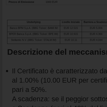
Prezzo di Emissione
1000 EUR
Underlying
Livello Iniziale
Barriera a Scaden
Banco BPM S.p.A. (BBG Ticker: BAMI IM
EUR 12.515
EUR 5.006
BPER Banca S.p.A. (BBG Ticker: BPE IM)
EUR 10.915
EUR 4.366
Stellantis N.V. (BBG Ticker: STALM IM)
EUR 10.11
EUR 4.044
Descrizione del meccanis
Il Certificato è caratterizzato
al 1.00% (10.00 EUR per certif
pari a 50%.
A scadenza: se il peggior sottos