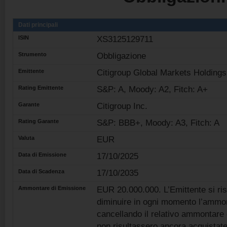
Dati principali
ISIN
XS3125129711
Strumento
Obbligazione
Emittente
Citigroup Global Markets Holding
Rating Emittente
S&P: A, Moody: A2, Fitch: A+
Garante
Citigroup Inc.
Rating Garante
S&P: BBB+, Moody: A3, Fitch: A
Valuta
EUR
Data di Emissione
17/10/2025
Data di Scadenza
17/10/2035
Ammontare di Emissione
EUR 20.000.000. L’Emittente si riser
diminuire in ogni momento l’amm
cancellando il relativo ammontare 
non risultassero ancora acquistate 