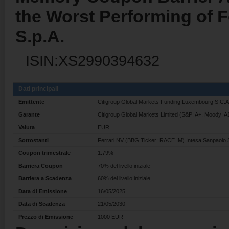
the Worst Performing of F
S.p.A.
ISIN:XS2990394632
Dati principali
Emittente
Citigroup Global Markets Funding Luxembourg S.C.
Garante
Citigroup Global Markets Limited (S&P: A+, Moody: A1
Valuta
EUR
Sottostanti
Ferrari NV (BBG Ticker: RACE IM) Intesa Sanpaolo S
Coupon trimestrale
1.79%
Barriera Coupon
70% del livello iniziale
Barriera a Scadenza
60% del livello iniziale
Data di Emissione
16/05/2025
Data di Scadenza
21/05/2030
Prezzo di Emissione
1000 EUR