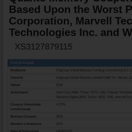
Based Upon the Worst Pe
Corporation, Marvell Tec
Technologies Inc. and W
XS3127879115
Dati principali
Emittente
Citigroup Global Markets Funding Luxembourg S.C.
Garante
Citigroup Global Markets Limited (S&P: A+, Moody: A
Valuta
EUR
Sottostanti
Intel Corp (BBG Ticker: INTC UW), Palantir Techno
Western Digital (BBG Ticker: WDC UW), Marvell T
Coupon trimestrale
4.70%
condizionale
Barriera Coupon
25%
Barriera a Scadenza
25%
Data di Emissione
04/06/2026