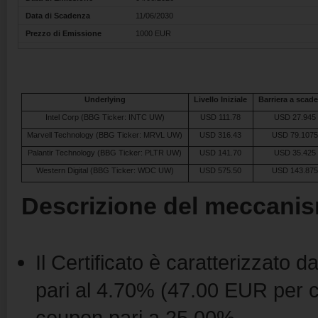
Data di Scadenza
11/06/2030
Prezzo di Emissione
1000 EUR
Underlying
Livello Iniziale
Barriera a scad
Intel Corp (BBG Ticker: INTC UW)
USD 111.78
USD 27.945
Marvell Technology (BBG Ticker: MRVL UW)
USD 316.43
USD 79.107
Palantir Technology (BBG Ticker: PLTR UW)
USD 141.70
USD 35.425
Western Digital (BBG Ticker: WDC UW)
USD 575.50
USD 143.87
Descrizione del meccanis
Il Certificato è caratterizzato
pari al 4.70% (47.00 EUR per ce
coupon pari a 25.00%.