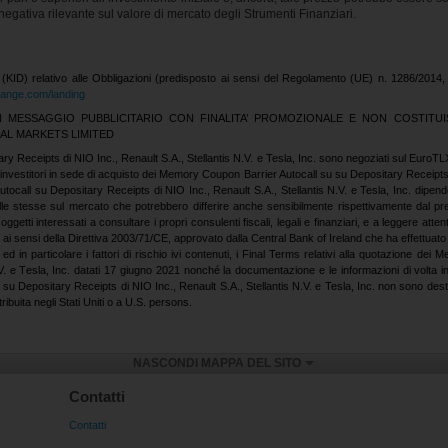
a negativa rilevante sul valore di mercato degli Strumenti Finanziari.
 (KID) relativo alle Obbligazioni (predisposto ai sensi del Regolamento (UE) n. 1286/201
change.com/landing
MESSAGGIO PUBBLICITARIO CON FINALITA’ PROMOZIONALE E NON COSTITUI
BAL MARKETS LIMITED
 Receipts di NIO Inc., Renault S.A., Stellantis N.V. e Tesla, Inc. sono negoziati sul EuroTLX 
i investitori in sede di acquisto dei Memory Coupon Barrier Autocall su su Depositary Receipts 
tocall su Depositary Receipts di NIO Inc., Renault S.A., Stellantis N.V. e Tesla, Inc. dipen
lle stesse sul mercato che potrebbero differire anche sensibilmente rispettivamente dal p
oggetti interessati a consultare i propri consulenti fiscali, legali e finanziari, e a leggere a
 sensi della Direttiva 2003/71/CE, approvato dalla Central Bank of Ireland che ha effettuato le
 ed in particolare i fattori di rischio ivi contenuti, i Final Terms relativi alla quotazione 
V. e Tesla, Inc. datati 17 giugno 2021 nonché la documentazione e le informazioni di volta in 
u Depositary Receipts di NIO Inc., Renault S.A., Stellantis N.V. e Tesla, Inc. non sono destin
buita negli Stati Uniti o a U.S. persons.
NASCONDI MAPPA DEL SITO
Contatti
Contatti