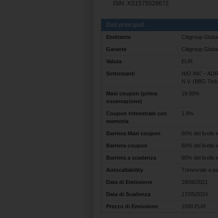
ISIN: XS1575028672
Dati principali
Emittente
Citigroup Glob
Garante
Citigroup Globa
Valuta
EUR
Sottostanti
NIO INC – ADR 
N.V. (BBG Tick
Maxi coupon (prima
19.00%
osservazione)
Coupon trimestrale con
1.8%
memoria
Barriera Maxi coupon
60% del livello i
Barriera coupon
60% del livello i
Barriera a scadenza
60% del livello i
Autocallability
Trimesrale a pa
Data di Emissione
18/06/2021
Data di Scadenza
17/05/2024
Prezzo di Emissione
1000 EUR