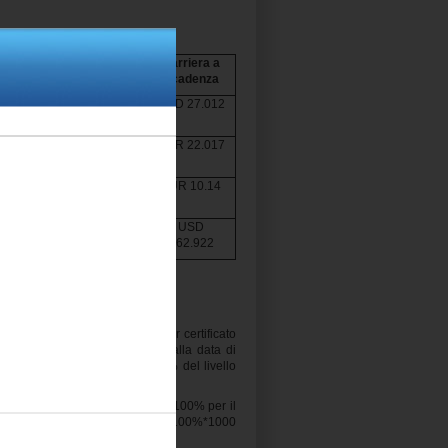
rriera Maxi
Barriera
Barriera a
Coupon
Coupon
Scadenza
SD 27.012
USD
USD 27.012
27.012
UR 22.017
EUR
EUR 22.017
22.017
EUR 10.14
EUR
EUR 10.14
10.14
SD 362.922
USD
USD
362.922
362.922
nte pari al 19% (190.00 EUR per certificato
 per certificato detenuto). Se alla data di
rda il Maxi Coupon e pari al 60% del livello
uddetta cedola.
 del Livello di Autocall (pari al 100% per il
rimborsando un ammontare pari a 100%*1000