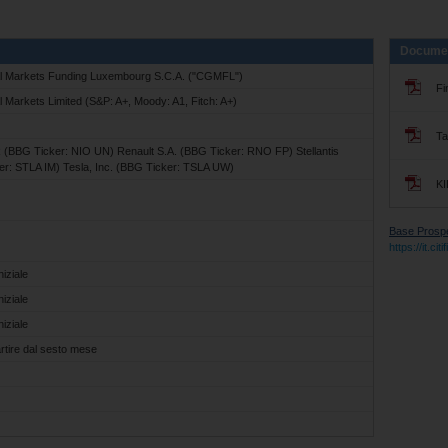
Docume
al Markets Funding Luxembourg S.C.A. ("CGMFL")
Fi
l Markets Limited (S&P: A+, Moody: A1, Fitch: A+)
Ta
(BBG Ticker: NIO UN) Renault S.A. (BBG Ticker: RNO FP) Stellantis
er: STLA IM) Tesla, Inc. (BBG Ticker: TSLA UW)
KI
Base Prospec
https://it.c
niziale
niziale
niziale
rtire dal sesto mese