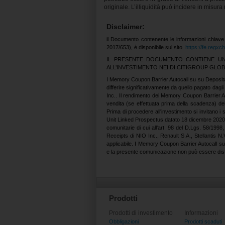
originale. L’illiquidità può incidere in misur
Disclaimer:
il Documento contenente le informazioni chiave
2017/653), è disponibile sul sito
https://fe.regx
IL PRESENTE DOCUMENTO CONTIENE UN 
ALL’INVESTIMENTO NEI DI CITIGROUP GLO
I Memory Coupon Barrier Autocall su su Depositary
differire significativamente da quello pagato dagl
Inc.. Il rendimento dei Memory Coupon Barrier Au
vendita (se effettuata prima della scadenza) de
Prima di procedere all'investimento si invitano i s
Unit Linked Prospectus datato 18 dicembre 2020 ai
comunitarie di cui all'art. 98 del D.Lgs. 58/1998,
Receipts di NIO Inc., Renault S.A., Stellantis N.
applicabile. I Memory Coupon Barrier Autocall su s
e la presente comunicazione non può essere distri
Prodotti
Prodotti di investimento
Informazioni
Obbligazioni
Prodotti scaduti