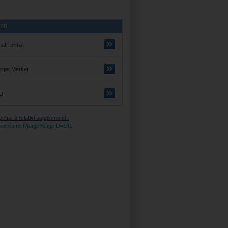
nti
nal Terms
rget Market
D
tus e relativi supplementi :
itifirst.com/IT/page?pageID=181