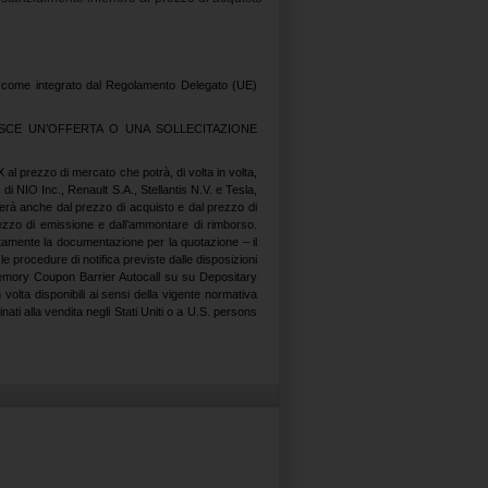
4, come integrato dal Regolamento Delegato (UE)
SCE UN’OFFERTA O UNA SOLLECITAZIONE
al prezzo di mercato che potrà, di volta in volta,
di NIO Inc., Renault S.A., Stellantis N.V. e Tesla,
derà anche dal prezzo di acquisto e dal prezzo di
rezzo di emissione e dall’ammontare di rimborso.
ttentamente la documentazione per la quotazione – il
 procedure di notifica previste dalle disposizioni
dei Memory Coupon Barrier Autocall su su Depositary
volta disponibili ai sensi della vigente normativa
ati alla vendita negli Stati Uniti o a U.S. persons