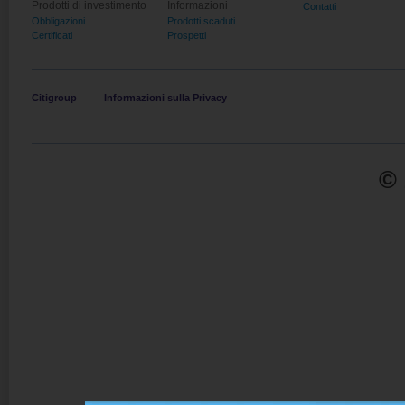
Prodotti di investimento
Informazioni
Contatti
Obbligazioni
Prodotti scaduti
Certificati
Prospetti
Citigroup
Informazioni sulla Privacy
© 