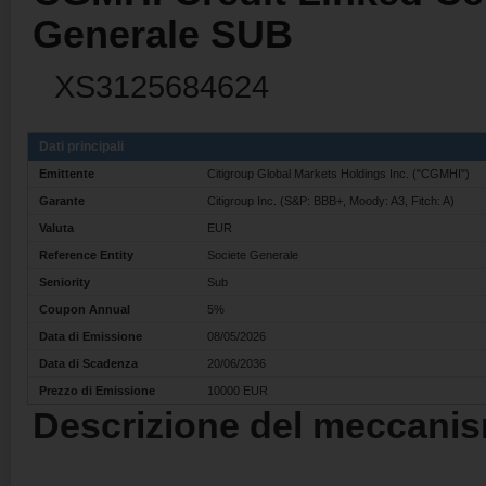
Generale SUB
XS3125684624
Dati principali
Emittente
Citigroup Global Markets Holdings Inc. ("CGMHI")
Garante
Citigroup Inc. (S&P: BBB+, Moody: A3, Fitch: A)
Valuta
EUR
Reference Entity
Societe Generale
Seniority
Sub
Coupon Annual
5%
Data di Emissione
08/05/2026
Data di Scadenza
20/06/2036
Prezzo di Emissione
10000 EUR
Descrizione del meccanis