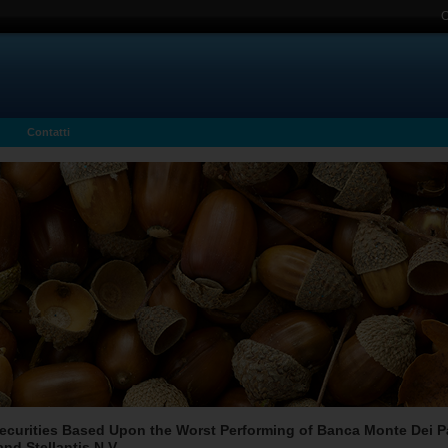
C
Contatti
curities Based Upon the Worst Performing of Banca Monte Dei Pa
d Stellantis N.V.