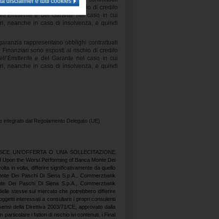
Finanziari sono esposti al rischio di credito
dell’Emittente e del Garante nel caso in cui
ari, neanche in caso di insolvenza, e quindi
i garanzia rappresentano obblighi contrattuali
Finanziari sono esposti al rischio di credito
dell’Emittente e del Garante nel caso in cui
ari, neanche in caso di insolvenza, e quindi
me integrato dal Regolamento Delegato (UE)
SCE UN’OFFERTA O UNA SOLLECITAZIONE
pon the Worst Performing of Banca Monte Dei
 in volta, differire significativamente da quello
 Monte Dei Paschi Di Siena S.p.A., Commerzbank
onte Dei Paschi Di Siena S.p.A., Commerzbank
delle stesse sul mercato che potrebbero differire
getti interessati a consultare i propri consulenti
ensi della Direttiva 2003/71/CE, approvato dalla
articolare i fattori di rischio ivi contenuti, i Final