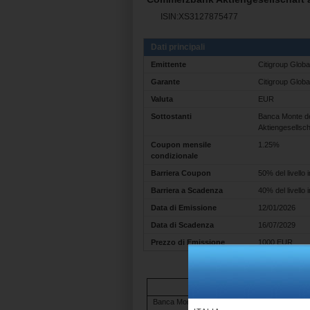
ISIN:XS3127875477
Dati principali
Emittente
Citigroup Glob
Garante
Citigroup Globa
Valuta
EUR
Sottostanti
Banca Monte de
Aktiengesellsc
Coupon mensile
1.25%
condizionale
Barriera Coupon
50% del livello i
Barriera a Scadenza
40% del livello i
Data di Emissione
12/01/2026
Data di Scadenza
16/07/2029
Prezzo di Emissione
1000 EUR
Underlying
Banca Monte dei Paschi di Siena S.p.A. (BBG 