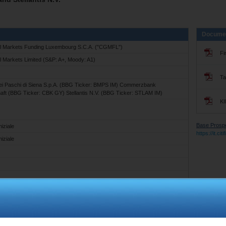
Docume
al Markets Funding Luxembourg S.C.A. ("CGMFL")
Fi
l Markets Limited (S&P: A+, Moody: A1)
Ta
i Paschi di Siena S.p.A. (BBG Ticker: BMPS IM) Commerzbank
haft (BBG Ticker: CBK GY) Stellantis N.V. (BBG Ticker: STLAM IM)
KI
Base Prospec
niziale
https://it.c
niziale
Livello Iniziale
Barriera a Scadenza
Livello Barriera Coupon
Ticker: BMPS IM)
EUR 8.929
EUR 3.5716
EUR 4.4645