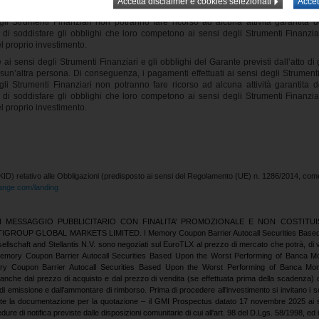
ssun’altra persona. Di conseguenza, i pagamenti effettuati ai sensi degli Strumenti 
egli Strumenti Finanziari non potranno fare ricorso ad alcuna attività garantita 
 di soddisfare gli obblighi che loro competono ai sensi degli Strumenti Finanzi
el proprio investimento.
te ai sensi degli Strumenti Finanziari e gli obblighi del Garante previsti dall’atto d
ssun’altra persona. Di conseguenza, i pagamenti effettuati ai sensi degli Strumenti 
egli Strumenti Finanziari non potranno fare ricorso ad alcuna attività garantita 
 di soddisfare gli obblighi che loro competono ai sensi degli Strumenti Finanzi
el proprio investimento.
KID) relativo alle Obbligazioni (predisposto ai sensi del Regolamento (UE) n. 1286/2014, co
hange.com/landing
MESSAGGIO PUBBLICITARIO CON FINALITA’ PROMOZIONALE E NON COSTITUI
ROUP GLOBAL MARKETS LIMITED. I Memory Coupon Barrier Autocall Securities Based U
schaft and Stellantis N.V. sono negoziati sul EuroTLX al prezzo di mercato che potrà, di volta
di Memory Coupon Barrier Autocall Securities Based Upon the Worst Performing of Banca
Memory Coupon Barrier Autocall Securities Based Upon the Worst Performing of Banca M
 anche dal prezzo di acquisto e dal prezzo di vendita (se effettuata prima della scadenza) 
 emissione e dall’ammontare di rimborso. Prima di procedere all'investimento si invitano i sog
tamente la documentazione per la quotazione – il GMI Prospectus datato 17 novembre 2025 ai s
e di notifica previste dalle disposizioni comunitarie di cui all'art. 98 del D.Lgs. 58/1998, ed in p