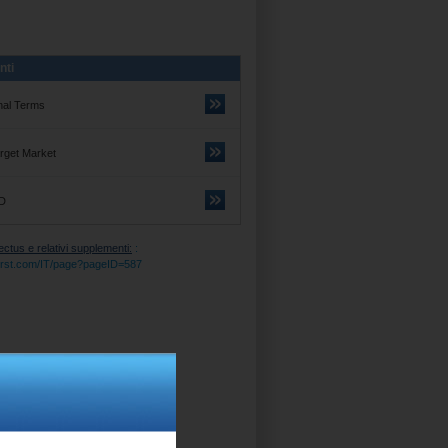
nti
nal Terms
rget Market
D
tus e relativi supplementi:
:
itifirst.com/IT/page?pageID=587