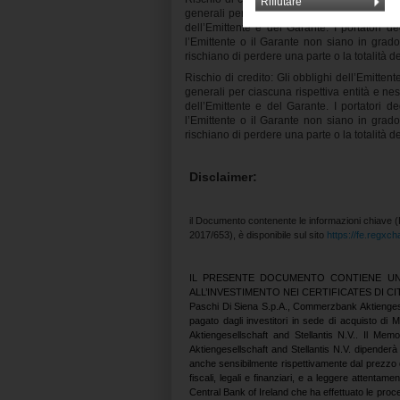
Rifiutare
generali per ciascuna rispettiva entità e ne
dell’Emittente e del Garante. I portatori d
l’Emittente o il Garante non siano in grado
rischiano di perdere una parte o la totalità d
Rischio di credito: Gli obblighi dell’Emitten
generali per ciascuna rispettiva entità e ne
dell’Emittente e del Garante. I portatori d
l’Emittente o il Garante non siano in grado
rischiano di perdere una parte o la totalità d
Disclaimer:
il Documento contenente le informazioni chiave (
2017/653), è disponibile sul sito
https://fe.regxc
IL PRESENTE DOCUMENTO CONTIENE UN 
ALL’INVESTIMENTO NEI CERTIFICATES DI CITIG
Paschi Di Siena S.p.A., Commerzbank Aktiengesell
pagato dagli investitori in sede di acquisto 
Aktiengesellschaft and Stellantis N.V.. Il 
Aktiengesellschaft and Stellantis N.V. dipenderà
anche sensibilmente rispettivamente dal prezzo di
fiscali, legali e finanziari, e a leggere atten
Central Bank of Ireland che ha effettuato le procedur