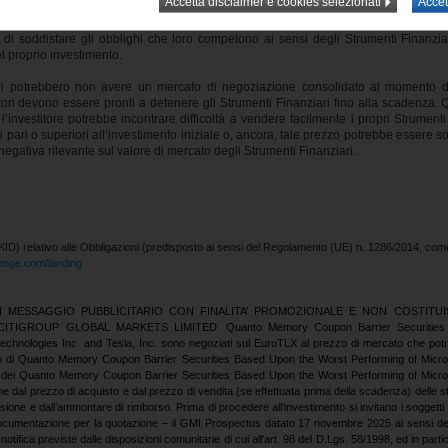
ssun’altra persona. Di conseguenza, i pagamenti effettuati ai sensi degli Strumenti 
egli Strumenti Finanziari non potranno fare ricorso ad alcuna attività garantita 
 di soddisfare gli obblighi che loro competono ai sensi degli Strumenti Finanzi
el proprio investimento.
ziari potrebbero non avere un mercato di negoziazione consolidato al momento 
itori devono essere pronti a detenere gli Strumenti Finanziari fino alla scadenza.
investitore potrebbe incontrare difficoltà a vendere facilmente i propri Strumenti 
 pari o superiori all’investimento iniziale o, ancora, tale prezzo potrebbe essere s
a negativa rilevante sul valore di mercato degli Strumenti Finanziari..
KID) relativo alle Obbligazioni (predisposto ai sensi del Regolamento (UE) n. 1286/2014, co
hange.com/landing
MESSAGGIO PUBBLICITARIO CON FINALITA’ PROMOZIONALE E NON COSTITUI
ITIGROUP GLOBAL MARKETS LIMITED. Quanto Memory Coupon Barrier Securities Ba
echnologies Inc. and Tesla, Inc. sono negoziati sul EuroTLX al prezzo di mercato che potrà, d
uisto di Quanto Memory Coupon Barrier Securities Based Upon the Worst Performing of Micron
to dei Quanto Memory Coupon Barrier Securities Based Upon the Worst Performing of Micron
e dal prezzo di acquisto e dal prezzo di vendita (se effettuata prima della scadenza) delle 
one e dall’ammontare di rimborso. Prima di procedere all'investimento si invitano i soggetti in
a documentazione per la quotazione – il GMI Prospectus datato 17 novembre 2025 ai sensi del
tifica previste dalle disposizioni comunitarie di cui all'art. 98 del D.Lgs. 58/1998, ed in particol