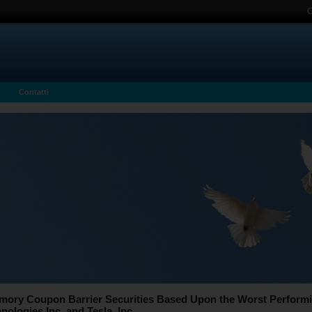
C
Contatti
mory Coupon Barrier Securities Based Upon the Worst Performin
nologies Inc. and Tesla, Inc