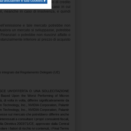
Finanziari sono esposti al rischio di credito
dell’Emittente e del Garante nel caso in cui
ari, neanche in caso di insolvenza, e quindi
dell’emissione e tale mercato potrebbe non
 Qualora un mercato si sviluppasse, potrebbe
Finanziari o potrebbe non riuscirvi affatto o
ostanzialmente inferiore al prezzo di acquisto
me integrato dal Regolamento Delegato (UE)
SCE UN’OFFERTA O UNA SOLLECITAZIONE
sed Upon the Worst Performing of Micron
i volta in volta, differire significativamente da
 Technology, Inc., NVIDIA Corporation, Palantir
 Technology, Inc., NVIDIA Corporation, Palantir
stesse sul mercato che potrebbero differire anche
teressati a consultare i propri consulenti fiscali,
la Direttiva 2003/71/CE, approvato dalla Central
are i fattori di rischio ivi contenuti, i Final Terms