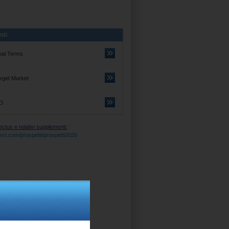
nti
nal Terms
rget Market
D
tus e relativi supplementi:
:
tifirst.com/prospetti/prospetti2026