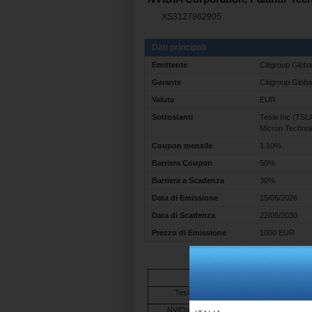
XS3127862905
Dati principali
Emittente
Citigroup Glob
Garante
Citigroup Globa
Valuta
EUR
Sottostanti
Tesla Inc (TSL
Micron Techno
Coupon mensile
1.10%
Barriera Coupon
50%
Barriera a Scadenza
30%
Data di Emissione
15/05/2026
Data di Scadenza
22/05/2030
Prezzo di Emissione
1000 EUR
Underlying
Tesla Inc (BBG Ticker: TSLA UW)
NVIDIA Corp (BBG Ticker: NVDA UW)