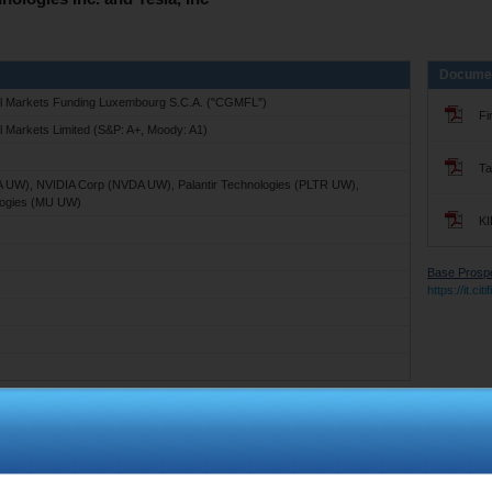
Docume
al Markets Funding Luxembourg S.C.A. ("CGMFL")
Fi
l Markets Limited (S&P: A+, Moody: A1)
Ta
A UW), NVIDIA Corp (NVDA UW), Palantir Technologies (PLTR UW),
logies (MU UW)
KI
Base Prospec
https://it.ci
Livello Iniziale
Barriera Coupon
USD 422.24
USD 211.12
USD 225.32
USD 112.66